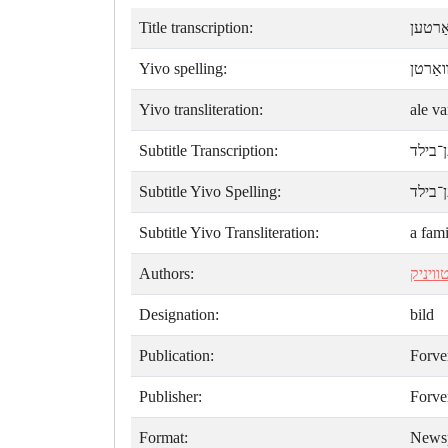
Title transcription:
ַרטען
Yivo spelling:
אַרטן
Yivo transliteration:
ale va
Subtitle Transcription:
ן־בילד
Subtitle Yivo Spelling:
ן־בילד
Subtitle Yivo Transliteration:
a fami
Authors:
וויניק
Designation:
bild
Publication:
Forve
Publisher:
Forve
Format:
News