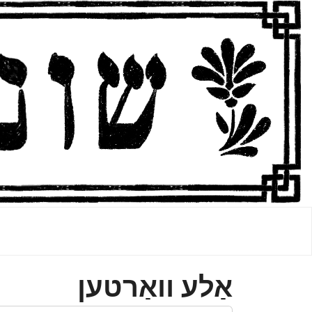
אַלע װאַרטען