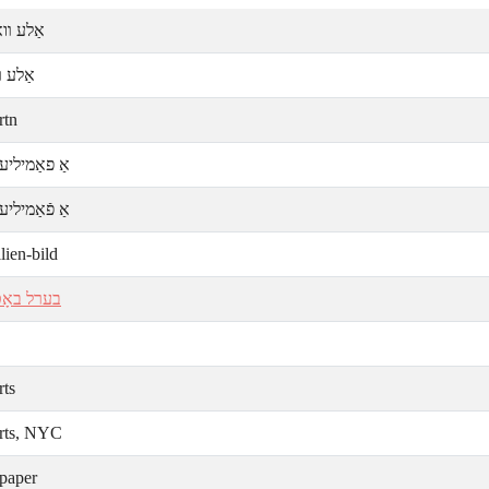
אַלע װא
אַלע װ
rtn
אַ פאַמיליע
אַ פֿאַמיליע
lien-bild
בערל באָט
rts
rts, NYC
paper