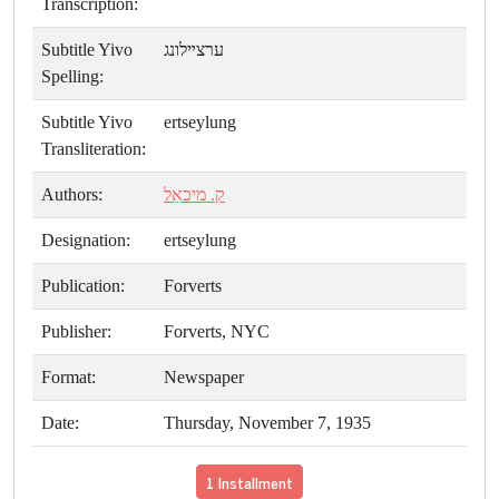
Transcription:
Subtitle Yivo
ערצײלונג
Spelling:
Subtitle Yivo
ertseylung
Transliteration:
Authors:
ק. מיכאַל
Designation:
ertseylung
Publication:
Forverts
Publisher:
Forverts, NYC
Format:
Newspaper
Date:
Thursday, November 7, 1935
1 Installment