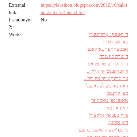
External
https://yleksikon.blogspot.com/2019/10/zalki
link:
nd-zalmen-shneur.html
Pseudonym
No
?:
די יאַטען "אַרבּײטען"
Works:
פאַרשפּילט זיך
אונטער דער „איקאנע“
די ערשטע גנבה
די גװאַרדיע טרעט אָפּ
זי דערקענט זיך אַלײן...
ער טרינקט זיך אין יױך...
דאס צװײטע לעקאבעל
מען קלינגט!
טאַטע און טאָכטער
קאַץ און מױז
צװײ טעג אין אַלקערל
דיא אױגען.
מתנגד'ישע קישקעס ברענען