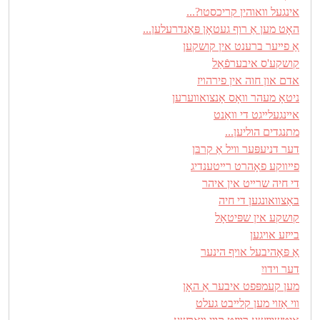
אינגעל װאוהין קריכסטו?...
האָט מען אַ רוף געטאָן פּאַנדרעלען...
אַ פײער ברענט אין קושקען
קושקע'ס איבערפֿאַל
אדם און חוה אין פירהױז
ניטאָ מעהר װאָס אָנצואװערען
אײנגעלײגט די װאַנט
מתנגדים הוליען...
דער דניעפּער װיל אַ קרבּן
פײװקע פאָהרט רײטענדיג
די חיה שרײט אין איהר
באַצװאונגען די חיה
קושקע אין שפּיטאָל
בײזע אױגען
אַ פּאָהיבעל אױף הינער
דער וידויִ
מען קעמפּפט איבער אַ האָן
װי אַזױ מען קלײבט געלט