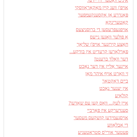
אינ'ם װאַסער־דרײדעל
אױפ'ן װעג קײן מאַקאַראָװסקי
פּאַנדרע אַן אָקסענקעמפער
קאַטערינקאַ
אױפגעפרעסען די ברוסניצעס
אַ פולער װאָגען נײעס
חאַצע קירזנער אױפ'ן שליאַך
פאַרלאָרען קרעדיט אין בודקע...
דער װאַלד ברענט!
אײנער אַלײן אין דער נאַכט
זי װאַרט אױף איהר מאַן
בײם דאָקטאָר
אין יענער נאַכט
קולאַיע
אײן לעק... װאָס קען עס שאַדען?
סענדערקע איז פאַרבײ
אױסגעמידען קושקעס מעסער
די אָבלאַװע
פעטער אורי'ס סטראטעגיע