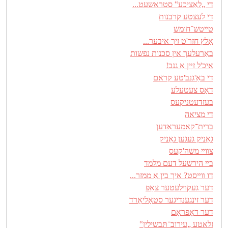
די „לאַציכע‟ סטראשעט...
די לעצטע קרבנות
טײטש־חומש
אַלץ חזר'ט זיך איבער...
באַרעלעך אין סכנות נפשות
איכ'ל זײן אַ גנב!
די באַ'גנב'טע קראם
דאָס צעטעלע
בעזדעטניקעס
די מציאה
ברית־קאַמעראַדען
גאַניק געגען גאַניק
צװײ משה'קעס
בײ הירשעל דעם מלמד
דו װײסט? איך בין אַ ממזר...
דער געקױלעטער צאַפּ
דער זינגענדיגער סטאָליאַרד
דער דאָפּראָם
זלאטע „עירוב־תּבשילין‟