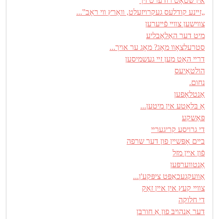
אין שטאָט רודערט זיך
„זײנע קודלעס געקרױזעלט, װאַרץ װי ראָב‟...
צװישען צװײ פֿײערען
מיט דער האַלאָבליע
סטרעלצאָװ מאָג? מאָג ער אױך...
דרײ האָט מען זײ געשמיסען
הולטאַיעס
נחום.
אַנטלאָפען
אַ בּלאָטע אין מיטען...
פּאַשקע
די גרױסע קריגערײ
בײם אָפּשײן פון דער שרפה
פֿון אײן מזל
אַנטװערפּען
אַװעקגעכאַפּט ציפּקע'ן...
צװײ קעץ אין אײן זאַק
די חלוקה
דער אָנהױבּ פון אַ חורבּן