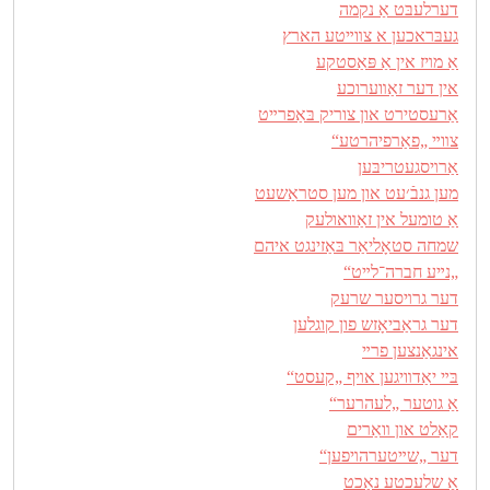
דערלעבּט אַ נקמה
געבּראכען א צװײטע הארץ
אַ מױז אין אַ פּאַסטקע
אין דער זאַװערוכע
אַרעסטירט און צוריק בּאַפרײט
צװײ „פאַרפיהרטע“
אַרױסגעטריבּען
מען גנבֿ׳עט און מען סטראַשעט
אַ טומעל אין זאַװאולעק
שמחה סטאָליאַר בּאַזינגט איהם
„נײע חברה־לײט“
דער גרױסער שרעק
דער גראַביאָזש פון קוגלען
אינגאַנצען פרײ
בּײ יאַדװיגען אױף „קעסט“
אַ גוטער „לעהרער“
קאַלט און װאַרים
דער „שײטערהױפען“
אַ שלעכטע נאַכט