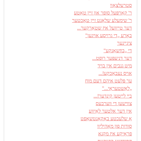
סטרעלצאָװ
ר‎‎‎‎' קאַרפּעל סופר און זײן טאַטע
ר' שימעלע שלאָגט זײן טאָכטער
דער טײװעל איז שטאַרקער...
באָרע „די גרױסע אױגען‟
ציגײנער
די „בוזשאַנקע‟
דער דניעפּער רופט...
מיט גנבים אין בױד
אױס נעבאַכקע!...
ער פּלעט איהם דעם מוח
„לאַשטעראַי...‟
בײ לײטען קינדער!...
צװישען די װערבעס
אין דער אלטער לאַיװע
אַ שלעכטע באַקאַנטשאַפט
סודות פון מאָהיליװ
פראָיקע איז מקנא