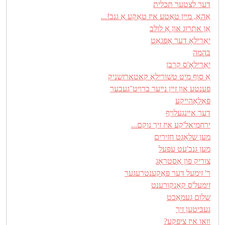
דער לצטער תּכלית
אַהאַ, מײן טאַטע איז טאַקע אַ גנב!...
אַן אתרוג און אַ לולב
יאַרילאָ דער אָפּגאָט
בּהמה
יאַרילאָ'ס קרבן
אַ סוף מיט טשורילאָ קאטארזשניק
פּענטע און זײן נײער ברױט־געבער
פּאַלאַהײקע
דער אײנגעלױף
ירחמיאל'קע איז זיך נוקם...
מען שלאָגט חזירים
מען גנב'עט עפּעל
צוריק פון אַסטראָג
ר' זימעל דער פּאַקענטרעגער
זימעל'ס קאָנקורענט
שלום געמאַכט
געבּיטען זיך
װאו איז ציפּקע?