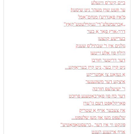
בײם קינד'ס װיגעלע
ער װעט שױן מעהר ניט שיסען!
מ'איז פאַנדרע'ן מנחם־אָבל
„אַברעמעלע־די־געקױלעטע־קאַץ‟
דרך-ארץ פאַר אַ בער
בערישע קונצען
גזלנים אין ר' שבתיל'ס שענק
הילף פון אלע זײטען
דער דריטער חורבן
ניט קײן בער, ניט קײן בעריאָזקע...
אַ געזאַנג צו אַמעריקע
איצקע דער משוגענער
ר' ישיעלעס חורבה
דער כח פון פאַרבאָטענע פרוכט
פאַרקלאַפּט דעם גן־עדן
אין צעבער אױף אַ שטריק
שלעפּט מען און מען שלעפּט...
פּונקט װי אין דער „כרעסטאָמאַטיע‟
אױף אײגענע הענט