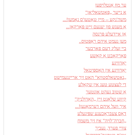
ער מוז אַנטלױפען
א נײער „פּאטשאליאן“
משה'נקע -- מײן טאַטען'ס נאָמען!...
אַ מענש פון יענעם זײט פּאַרקאָן...
אַן אײדעלע פּרנסה
מען נעמט איהם ראַפּטוס..
בײ זעליג דעם פארבער
פאַרקאָכט אַ קאַשע
יאַדװיגע
יאַדװיגע אין האָספּיטאל
„נאטשאלסטװא“ האט זיך ארײנגעמישט
די לעצטע טעג אין שקאָלע
אַ שטובּ געהט אונטער
קיװע שלאָגט זײן „האַדולניק“
איך װעל איהם דערמאָנען!...
דאָס צעבּראָכענע שפּיגעלע
„חברה־לויה‟ איז זיך משמח
צװײ פערד, נעביך