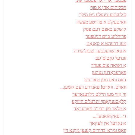
פעטער אורי און פעטער פּיני
תּכליתים אָהן אַ סוף
ס'לעצטע ציגעלע גיט מילך
װאָיטעק'ס אַ צװײטע מעשה
קושקע כאַפּט דעם פּסק
פריהלינג בײם דניעפּער
מען דרעהט אַ קאַנאַט
אַ פאַרשװעכטער שבת־שירה
זונדעל גאָט'ס־גנב
אַ רפואה צום פערד
פּאַרעכאָדען געהען
דאָס װאָס מען טאָר ניט
װאַרט, װאַרט! פּאַנדרע װעט קומען...
װי אַזױ מען הײלט גילדענאָדער
קלאַסענקאַמף זונדעל'ס הײזקע
אַ מלאך פון רבינ'ס פּאַרעכאָד
די „פּאָקאַזאַניע‟...
אַ נאָדעל אין לעקאַך
װאָס גמרא־בחורים קענען מקנא זײן