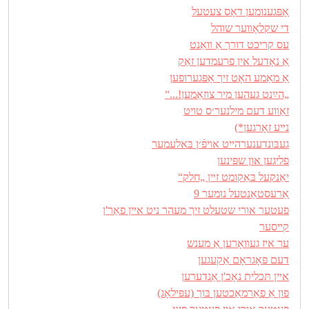
אָפּגענומען דאָס צעטעל
די שקלאָװער שוהל
עס קריכט דורך אַ װאַנט
אַ נאָדעל אין פרעמדען זאַק
אַ מאַמע האָט זיך אָפּגערופען
„הײַנט געהען מיר צוזאַמען!...“
זאַװע דעם מילנער׳ס טױט
נײע זאָרגען*)
געבּונדענערהײט אױפֿ׳ן בּאלעמער
פליגען און שפּינען
יאַנקעל בּאַקומט זײן „חלק“
אַרעסטאַנטעל נומער 9
פעטער אורי שטעלט זיך מעהר ניט אײן פאַר'ן
קײסער
ער איז געװאָרען אַ מענש
דעם פּאָגראָם אַקעגען
אײן תּכלית נאָכ'ן אַנדערען
פון אַ פאַרמאַכטען בּוך (עפּילאָג)