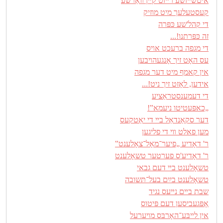
איטשײזשע רײזט קײן װאַרשע
קעסטעלעך מיט מוזיק
די קהל'שע כּפּרה
זה כּפּרתנו!...
די מגפה ברעכט אױס
עס האָט זיך אָנגעהױבען
אין קאמף מיט דער מגפה
אידען, לאָזט זיך ניט!...
די דעמענסטראַציע
„כאפּעטיטו ניעמא‟!
דער סקאַנדאַל בײ די יאַטקעס
מען פאלט װי די פליגען
ר' דאָדיע „פיער־מאָל־צאָלענט‟
ר' דאָדיע'ס פערטער טשאָלענט
טשאָלענט בײ דעם גבאי
טשאָלענט בײַם בעל־תּשובה
שבת בײם נײעס נגיד
אָפּגעביסען דעם פּיטוס
אין לײבּע־האָרבּס מױערעל