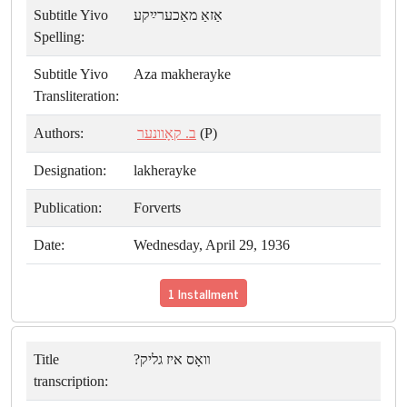
Subtitle Yivo
אַזאַ מאַכערײַקע
Spelling:
Subtitle Yivo
Aza makherayke
Transliteration:
Authors:
ב. קאָוונער
(P)
Designation:
lakherayke
Publication:
Forverts
Date:
Wednesday, April 29, 1936
1 Installment
Title
װאָס איז גליק?
transcription: