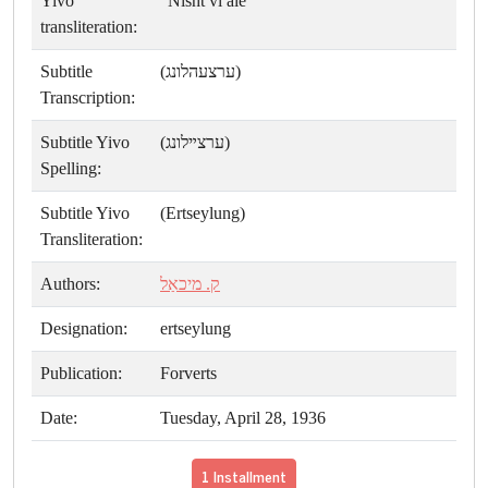
Yivo
"Nisht vi ale"
transliteration:
Subtitle
(ערצעהלונג)
Transcription:
Subtitle Yivo
(ערצײלונג)
Spelling:
Subtitle Yivo
(Ertseylung)
Transliteration:
Authors:
ק. מיכאַל
Designation:
ertseylung
Publication:
Forverts
Date:
Tuesday, April 28, 1936
1 Installment