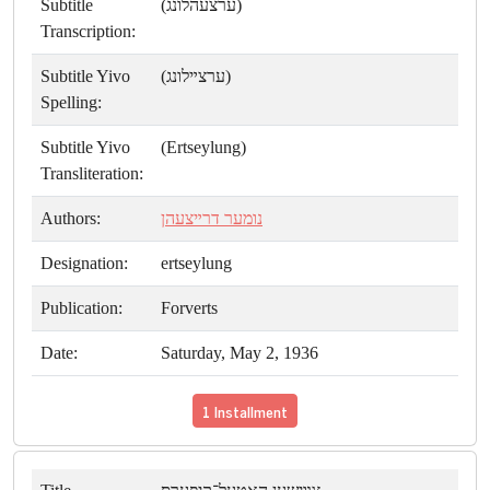
Subtitle
(ערצעהלונג)
Transcription:
Subtitle Yivo
(ערצײלונג)
Spelling:
Subtitle Yivo
(Ertseylung)
Transliteration:
Authors:
נומער דרײצעהן
Designation:
ertseylung
Publication:
Forverts
Date:
Saturday, May 2, 1936
1 Installment