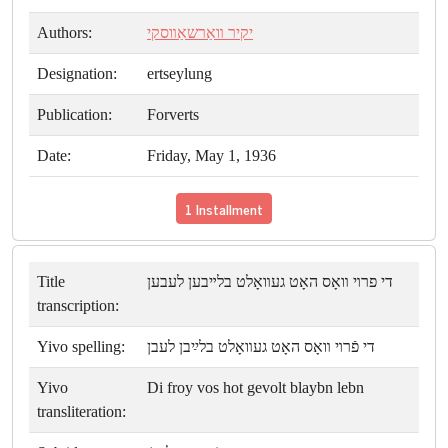
Authors:
יקיר װאַרשאַװסקי
Designation:
ertseylung
Publication:
Forverts
Date:
Friday, May 1, 1936
1 Installment
Title
די פרױ װאָס האָט געװאָלט בלײבען לעבען
transcription:
Yivo spelling:
די פֿרױ װאָס האָט געװאָלט בלײַבן לעבן
Yivo
Di froy vos hot gevolt blaybn lebn
transliteration: