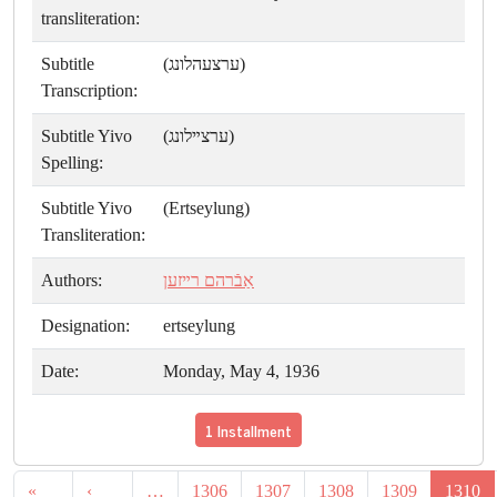
transliteration:
Subtitle
(ערצעהלונג)
Transcription:
Subtitle Yivo
(ערצײלונג)
Spelling:
Subtitle Yivo
(Ertseylung)
Transliteration:
Authors:
אַבֿרהם רײזען
Designation:
ertseylung
Date:
Monday, May 4, 1936
1 Installment
«
‹
…
1306
1307
1308
1309
1310