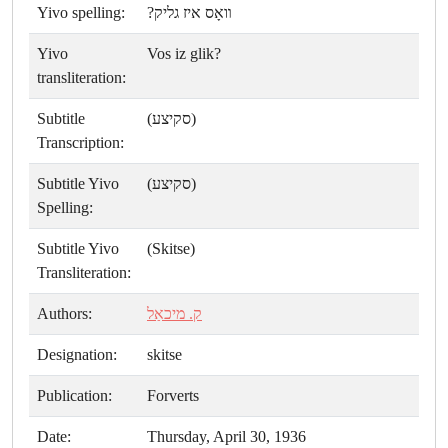
Yivo spelling:
װאָס איז גליק?
Yivo
Vos iz glik?
transliteration:
Subtitle
(סקיצע)
Transcription:
Subtitle Yivo
(סקיצע)
Spelling:
Subtitle Yivo
(Skitse)
Transliteration:
Authors:
ק. מיכאַל
Designation:
skitse
Publication:
Forverts
Date:
Thursday, April 30, 1936