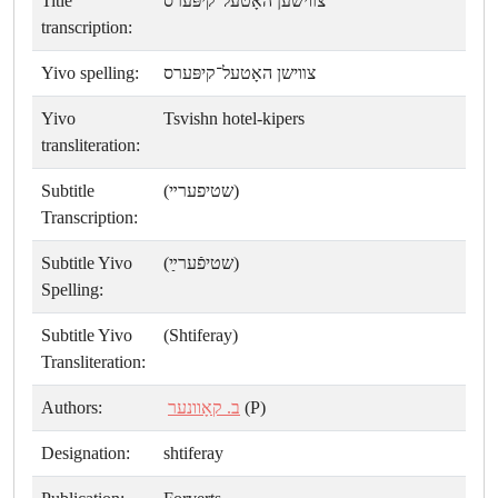
Title
צװישען האָטעל־קיפּערס
transcription:
Yivo spelling:
צװישן האָטעל־קיפּערס
Yivo
Tsvishn hotel-kipers
transliteration:
Subtitle
(שטיפערײ)
Transcription:
Subtitle Yivo
(שטיפֿערײַ)
Spelling:
Subtitle Yivo
(Shtiferay)
Transliteration:
Authors:
ב. קאָוונער
(P)
Designation:
shtiferay