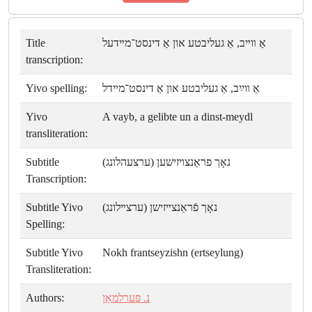
Title
אַ װײב, אַ געליבטע און אַ דינסט־מײדעל
transcription:
Yivo spelling:
אַ װײַב, אַ געליבטע און אַ דינסט־מײדל
Yivo
A vayb, a gelibte un a dinst-meydl
transliteration:
Subtitle
נאָך פראַנצױזישען (ערצעהלונג)
Transcription:
Subtitle Yivo
נאָך פֿראַנצײזישן (ערצײלונג)
Spelling:
Subtitle Yivo
Nokh frantseyzishn (ertseylung)
Transliteration:
Authors:
נ. פּערלמאַן