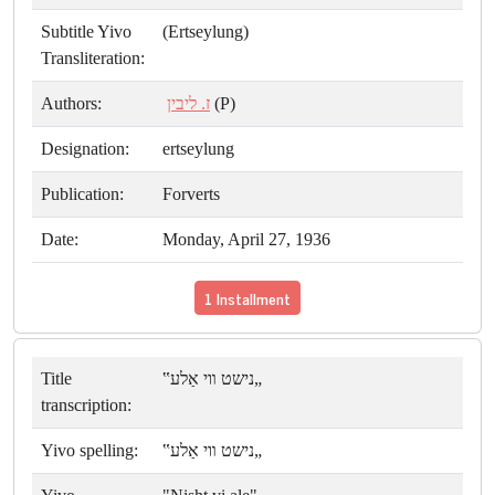
Subtitle Yivo
(Ertseylung)
Transliteration:
Authors:
ז. ליבין
(P)
Designation:
ertseylung
Publication:
Forverts
Date:
Monday, April 27, 1936
1 Installment
Title
„נישט װי אַלע‟
transcription:
Yivo spelling:
„נישט װי אַלע‟