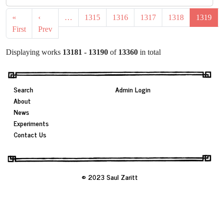
«
‹
…
1315
1316
1317
1318
1319
First
Prev
Displaying works
13181 - 13190
of
13360
in total
Search
Admin Login
About
News
Experiments
Contact Us
© 2023 Saul Zaritt