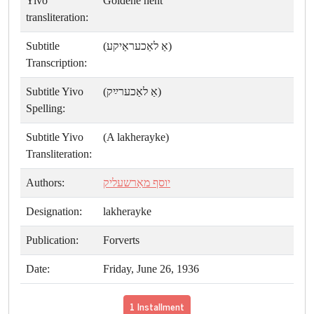
Yivo
Goldene hent
transliteration:
Subtitle
(אַ לאַכעראַיקע)
Transcription:
Subtitle Yivo
(אַ לאַכערײַק)
Spelling:
Subtitle Yivo
(A lakherayke)
Transliteration:
Authors:
יוסף מאַרשעליק
Designation:
lakherayke
Publication:
Forverts
Date:
Friday, June 26, 1936
1 Installment