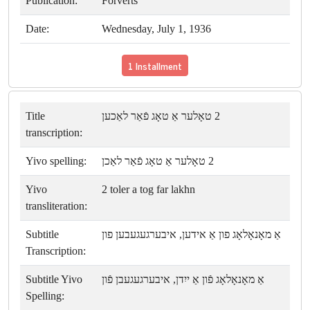
Publication:
Forverts
Date:
Wednesday, July 1, 1936
1 Installment
Title
2 טאָלער אַ טאָג פֿאַר לאַכען
transcription:
Yivo spelling:
2 טאָלער אַ טאָג פֿאַר לאַכן
Yivo
2 toler a tog far lakhn
transliteration:
Subtitle
אַ מאָנאָלאָג פון אַ אידען, איבערגעגעבען פון
Transcription:
Subtitle Yivo
אַ מאָנאָלאָג פֿון אַ ייִדן, איבערגעגעבן פֿון
Spelling: